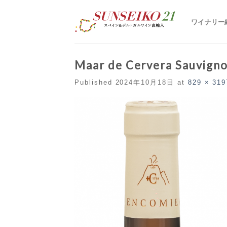
S
k
ワイナリー
i
p
t
o
c
Maar de Cervera Sauvigno
o
n
Published
2024年10月18日
at
829 × 319
t
e
n
t