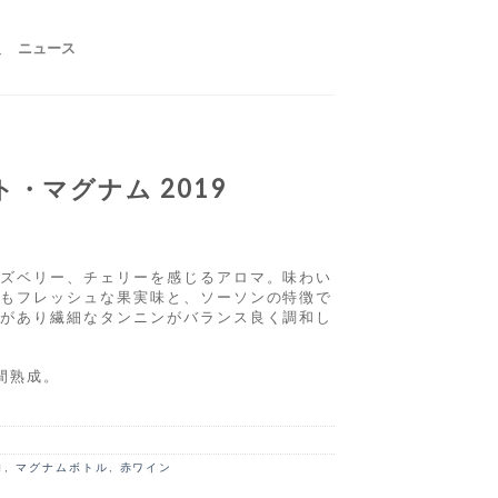
報
ニュース
・マグナム 2019
ラズベリー、チェリーを感じるアロマ。味わい
てもフレッシュな果実味と、ソーソンの特徴で
みがあり繊細なタンニンがバランス良く調和し
間熟成。
ロ
,
マグナムボトル
,
赤ワイン