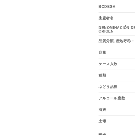
BODEGA
生産者名
DENOMINACIÓN D
ORIGEN
品質分類, 産地呼称：
容量
ケース入数
種類
ぶどう品種
アルコール度数
海抜
土壌
醸造