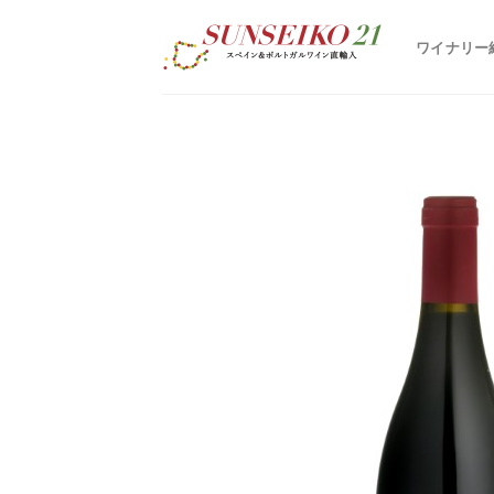
S
k
ワイナリー
i
p
t
o
c
o
n
t
e
n
t