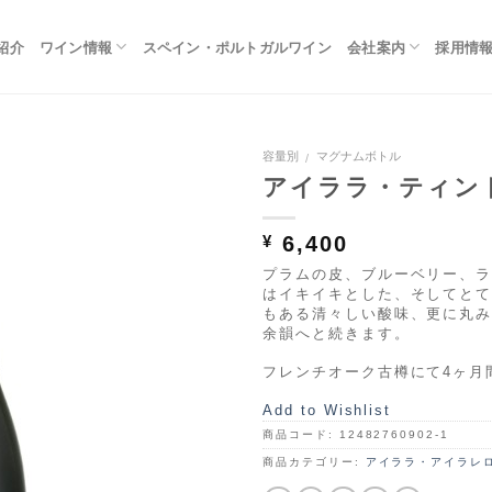
紹介
ワイン情報
スペイン・ポルトガルワイン
会社案内
採用情
容量別
マグナムボトル
/
アイララ・ティント
Ad
d t
o
6,400
¥
Wi
shl
プラムの皮、ブルーベリー、
ist
はイキイキとした、そしてと
もある清々しい酸味、更に丸
余韻へと続きます。
フレンチオーク古樽にて4ヶ月
Add to Wishlist
商品コード:
12482760902-1
商品カテゴリー:
アイララ・アイラレ