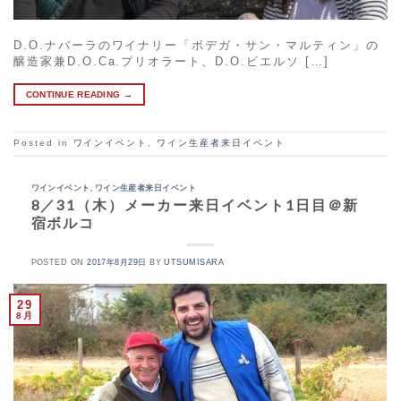
D.O.ナバーラのワイナリー「ボデガ・サン・マルティン」の
醸造家兼D.O.Ca.プリオラート、D.O.ビエルソ […]
CONTINUE READING
→
Posted in
ワインイベント
,
ワイン生産者来日イベント
ワインイベント
,
ワイン生産者来日イベント
8／31（木）メーカー来日イベント1日目＠新
宿ボルコ
POSTED ON
2017年8月29日
BY
UTSUMISARA
29
8月