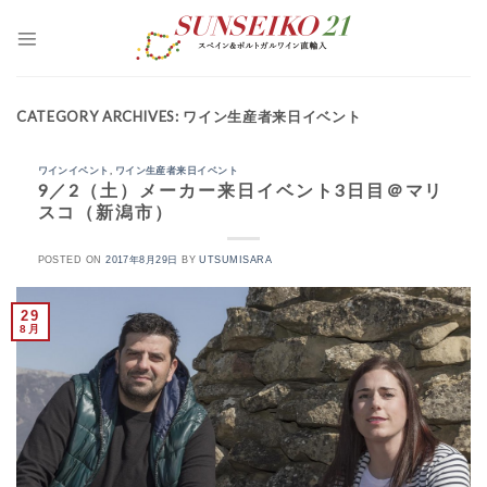
S
k
i
p
t
o
CATEGORY ARCHIVES:
ワイン生産者来日イベント
c
o
n
ワインイベント
,
ワイン生産者来日イベント
t
9／2（土）メーカー来日イベント3日目＠マリ
e
スコ（新潟市）
n
t
POSTED ON
2017年8月29日
BY
UTSUMISARA
29
8月