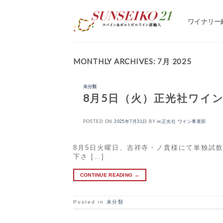
S
k
ワイナリー
i
p
t
o
c
MONTHLY ARCHIVES:
7月 2025
o
n
t
未分類
e
8月5日（火）正光社ワイ
n
t
POSTED ON
2025年7月31日
BY
㈱正光社 ワイン事業部
8月5日火曜日、吉祥寺・ノ貴様にて単独試
下さ […]
CONTINUE READING
→
Posted in
未分類