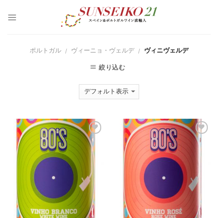
S
k
i
p
t
o
ポルトガル
ヴィーニョ・ヴェルデ
ヴィニヴェルデ
/
/
c
o
絞り込む
n
t
e
n
t
Ad
Ad
d t
d t
o
o
Wi
Wi
sh
sh
lis
lis
t
t