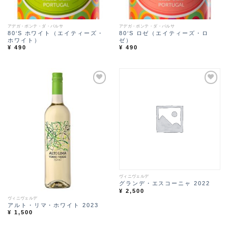
アデガ・ポンテ・ダ・バルサ
アデガ・ポンテ・ダ・バルサ
80‘S ホワイト（エイティーズ・
80‘S ロゼ（エイティーズ・ロ
ホワイト）
ゼ）
¥
490
¥
490
Ad
Ad
d t
d t
o
o
Wi
Wi
sh
sh
lis
lis
t
t
ヴィニヴェルデ
グランデ・エスコーニャ 2022
¥
2,500
ヴィニヴェルデ
アルト・リマ・ホワイト 2023
¥
1,500