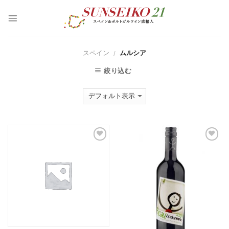
S
k
i
p
t
o
スペイン
ムルシア
/
c
o
絞り込む
n
t
e
n
t
Ad
Ad
d t
d t
o
o
Wi
Wi
sh
sh
lis
lis
t
t