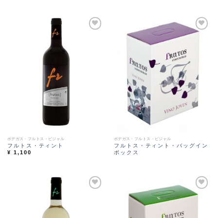
Ad
Ad
d t
d t
o
o
Wi
Wi
sh
sh
lis
lis
t
t
ボデガス・フルトス・ビジャル
ボデガス・フルトス・ビジャル
フルトス・ティント
フルトス・ティント・バッグイン
ボックス
¥
1,100
Ad
Ad
d t
d t
o
o
Wi
Wi
sh
sh