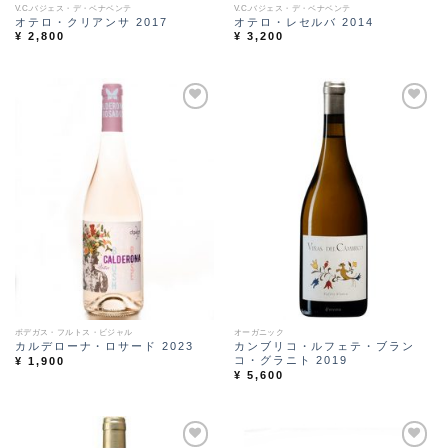
V.C.バジェス・デ・ベナベンテ
V.C.バジェス・デ・ベナベンテ
オテロ・クリアンサ 2017
オテロ・レセルバ 2014
¥
2,800
¥
3,200
Ad
Ad
d t
d t
o
o
Wi
Wi
sh
sh
lis
lis
t
t
ボデガス・フルトス・ビジャル
オーガニック
カルデローナ・ロサード 2023
カンブリコ・ルフェテ・ブラン
コ・グラニト 2019
¥
1,900
¥
5,600