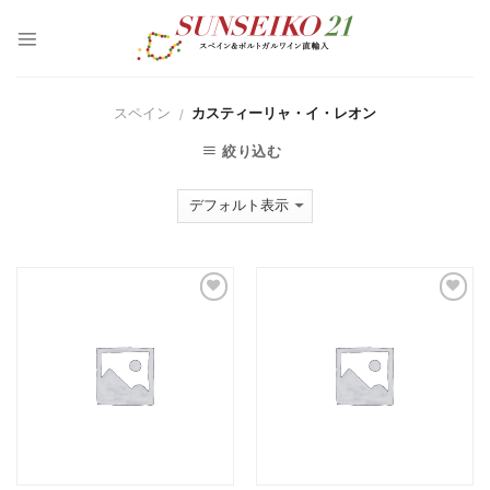
S
k
i
p
t
o
スペイン
カスティーリャ・イ・レオン
/
c
o
絞り込む
n
t
e
n
t
Ad
Ad
d t
d t
o
o
Wi
Wi
sh
sh
lis
lis
t
t