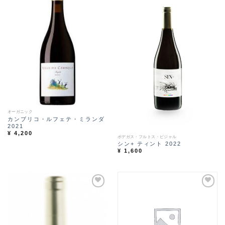
Ad
Ad
d t
d t
o
o
Wi
Wi
sh
sh
lis
lis
t
t
オーガニック
カンブリコ・ルフェテ・ミランダ
2021
¥
4,200
ボデガス・フルトス・ビジャル
シン+ ティント 2022
¥
1,600
Ad
Ad
d t
d t
o
o
Wi
Wi
sh
sh
lis
lis