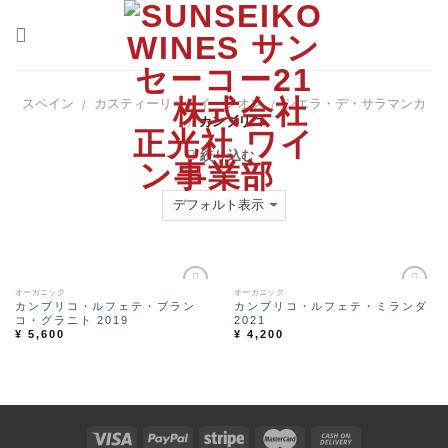
S
k
i
p
t
o
スペイン
カスティーリャ・イ・レオン
シエラ・デ・サラマンカ
/
/
c
カンブリコ
/
o
n
絞り込む
t
e
n
t
オーガニック
オーガニック
Ad
Ad
カンブリコ・ルフェテ・ブラン
カンブリコ・ルフェテ・ミランダ
d t
d t
コ・グラニト 2019
2021
o
o
¥
5,600
¥
4,200
Wi
Wi
sh
sh
lis
lis
t
t